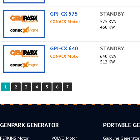
GPJ-CX 575
STANDBY
CONACX Motor
575 KVA
460 KW
GPJ-CX 640
STANDBY
CONACX Motor
640 KVA
512 KW
1
2
3
4
5
6
7
GENPARK GENERATOR
PORTABLE G
PERKINS Motor
VOLVO Motor
Gasoline Generator